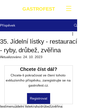
GASTROFEST
Příspěvek
35. Jídelní lístky - restaurací
- ryby, drůbež, zvěřina
Aktualizováno:
24. 10. 2023
Chcete číst dál?
Chcete-li pokračovat ve čtení tohoto 
exkluzivního příspěvku, zaregistrujte se na 
gastrofest.cz.
Registrovat
test
menu
jídelní lístek
ryby
drůbež
zvěřina