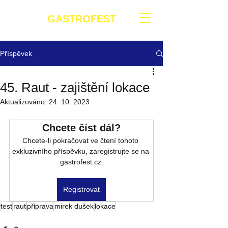
GASTROFEST
Příspěvek
45. Raut - zajištění lokace
Aktualizováno:
24. 10. 2023
Chcete číst dál?
Chcete-li pokračovat ve čtení tohoto 
exkluzivního příspěvku, zaregistrujte se na 
gastrofest.cz.
Registrovat
test
raut
příprava
mirek dušek
lokace