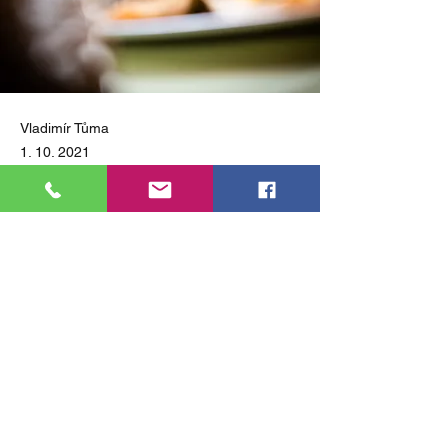
Vladimír Tůma
1. 10. 2021
Na Gastrofestu jsme uspořádali
anketu o nejoblíbenější stánek
festivalu. A výhercem je:
Předchozí
Další